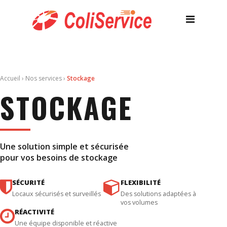
Accueil
›
Nos services
›
Stockage
STOCKAGE
Une solution simple et sécurisée
pour vos besoins de stockage
SÉCURITÉ
FLEXIBILITÉ
Locaux sécurisés et surveillés
Des solutions adaptées à
vos volumes
RÉACTIVITÉ
Une équipe disponible et réactive